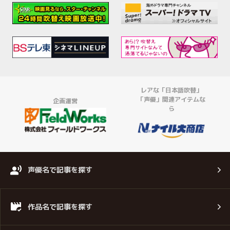
レアな「日本語吹替」
「声優」関連アイテムな
企画運営
ら
声優名で記事を探す
作品名で記事を探す