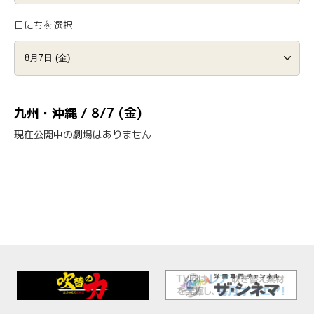
日にちを選択
九州・沖縄 / 8/7 (金)
現在公開中の劇場はありません