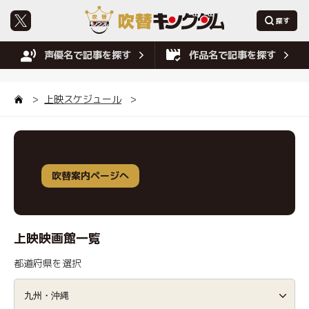
声優名で記事を探す
作品名で記事を探す
上映スケジュール
吹替案内ページへ
上映映画館一覧
都道府県を選択