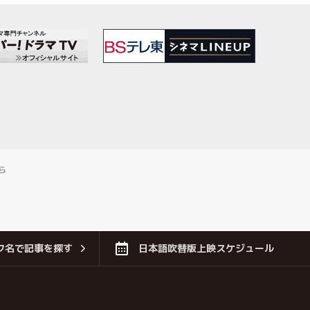
ら
フ名で記事を探す
日本語吹替版上映スケジュール