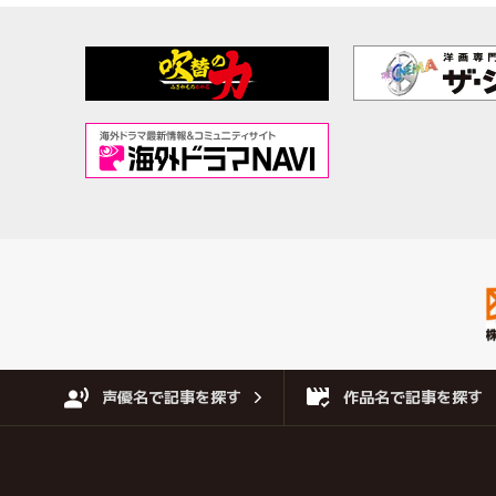
声優名で記事を探す
作品名で記事を探す