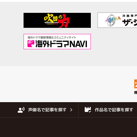
声優名で記事を探す
作品名で記事を探す