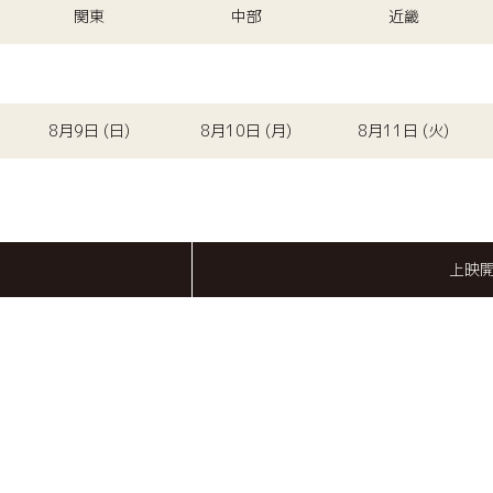
関東
中部
近畿
8月9日 (日)
8月10日 (月)
8月11日 (火)
上映