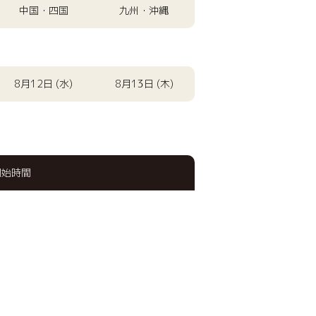
中国・四国
九州・沖縄
8月12日 (水)
8月13日 (木)
開始時間