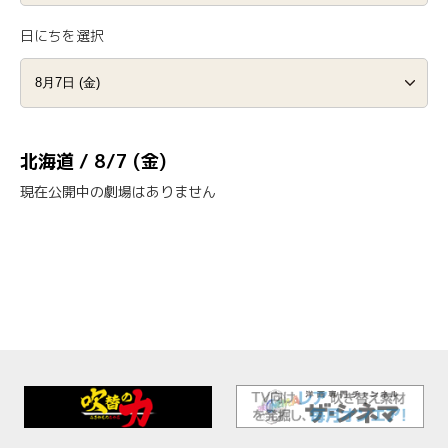
日にちを選択
北海道 / 8/7 (金)
現在公開中の劇場はありません