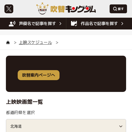
声優名で記事を探す
作品名で記事を探す
上映スケジュール
吹替案内ページへ
上映映画館一覧
都道府県を選択