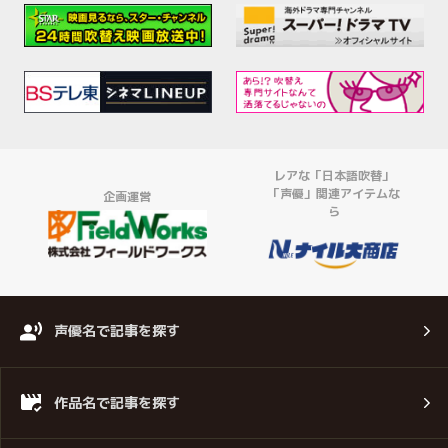
レアな「日本語吹替」
「声優」関連アイテムな
企画運営
ら
声優名で記事を探す
作品名で記事を探す