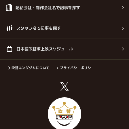
配給会社・制作会社名で記事を探す
スタッフ名で記事を探す
日本語吹替版上映スケジュール
吹替キングダムについて
プライバシーポリシー