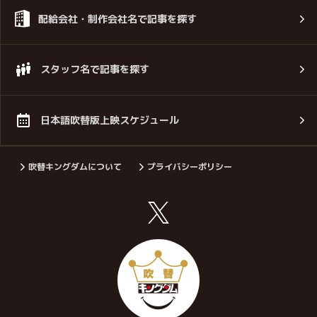
配給会社・制作会社名で記事を探す
スタッフ名で記事を探す
日本語吹替版上映スケジュール
吹替キングダムについて
プライバシーポリシー