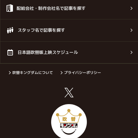
配給会社・制作会社名で記事を探す
スタッフ名で記事を探す
日本語吹替版上映スケジュール
吹替キングダムについて
プライバシーポリシー