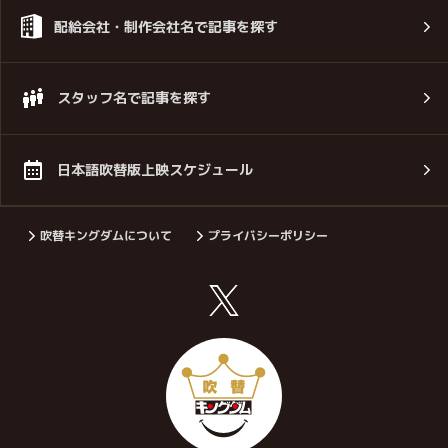
配給会社・制作会社名で記事を探す
スタッフ名で記事を探す
日本語吹替版上映スケジュール
吹替キングダムについて
プライバシーポリシー