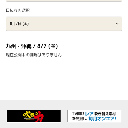
日にちを選択
九州・沖縄 / 8/7 (金)
現在公開中の劇場はありません