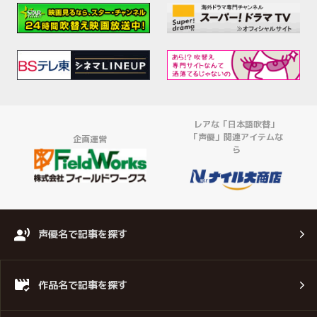
レアな「日本語吹替」
「声優」関連アイテムな
企画運営
ら
声優名で記事を探す
作品名で記事を探す