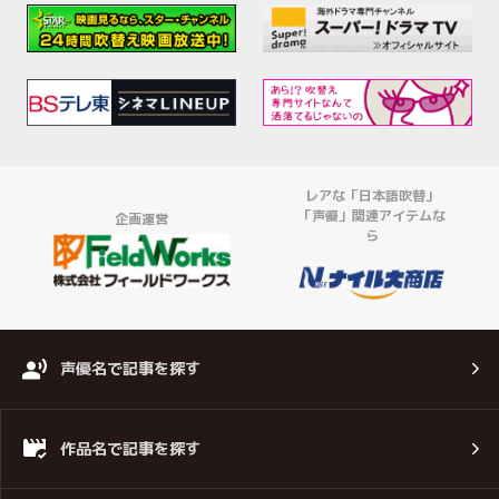
レアな「日本語吹替」
「声優」関連アイテムな
企画運営
ら
声優名で記事を探す
作品名で記事を探す