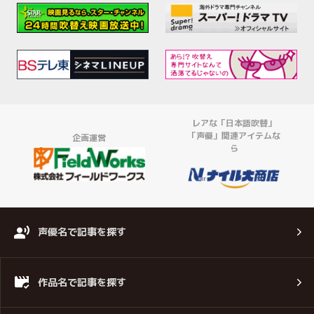
レアな「日本語吹替」
「声優」関連アイテムな
企画運営
ら
声優名で記事を探す
作品名で記事を探す