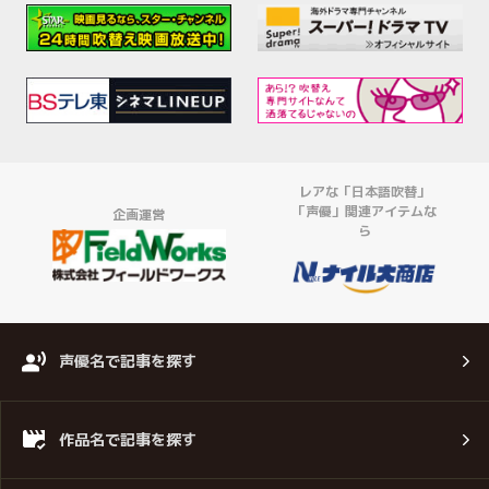
レアな「日本語吹替」
「声優」関連アイテムな
企画運営
ら
声優名で記事を探す
作品名で記事を探す