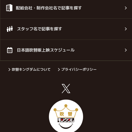
配給会社・制作会社名で記事を探す
スタッフ名で記事を探す
日本語吹替版上映スケジュール
吹替キングダムについて
プライバシーポリシー