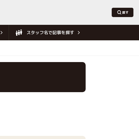
スタッフ名で記事を探す