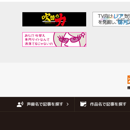
声優名で記事を探す
作品名で記事を探す