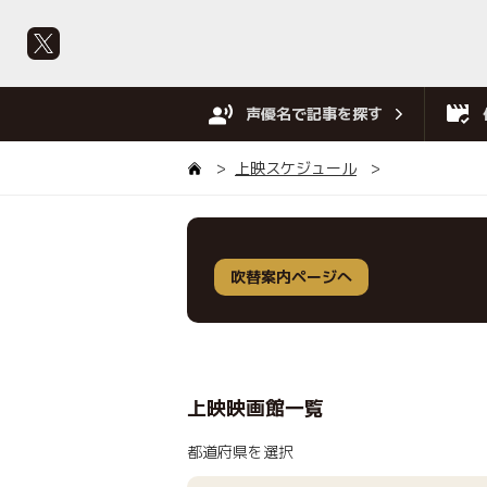
声優名で記事を探す
上映スケジュール
吹替案内ページへ
上映映画館一覧
都道府県を選択