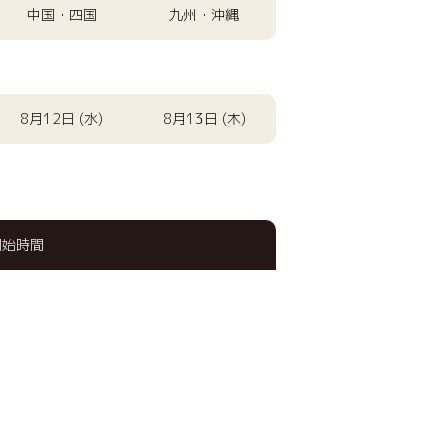
中国・四国
九州・沖縄
8月12日 (水)
8月13日 (木)
開始時間