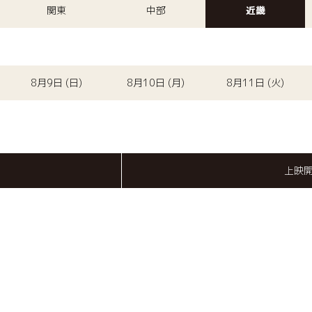
関東
中部
近畿
8月9日 (日)
8月10日 (月)
8月11日 (火)
上映