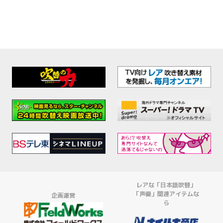
レアな「日本語吹替」
「声優」関連アイテムな
企画運営
ら