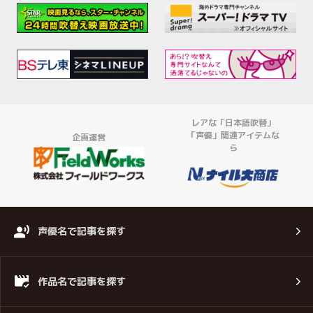
レアな「日本語吹替」
「声優」関連アイテムな
企画運営
ら
声優名で記事を探す
作品名で記事を探す