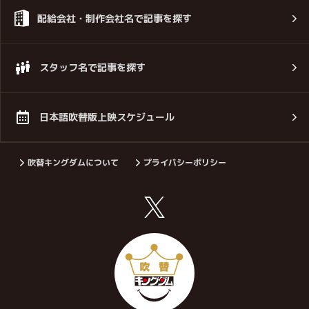
配給会社・制作会社名で記事を探す
スタッフ名で記事を探す
日本語吹替版上映スケジュール
吹替キングダムについて
プライバシーポリシー