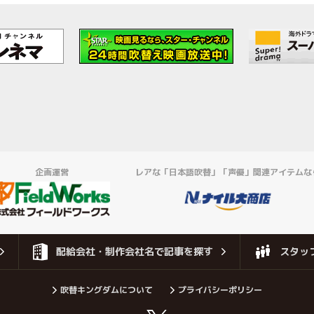
企画運営
レアな「日本語吹替」「声優」関連アイテムな
配給会社・制作会社名で記事を探す
スタッ
吹替キングダムについて
プライバシーポリシー