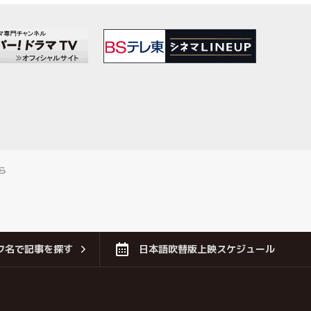
ら
フ名で記事を探す
日本語吹替版上映スケジュール