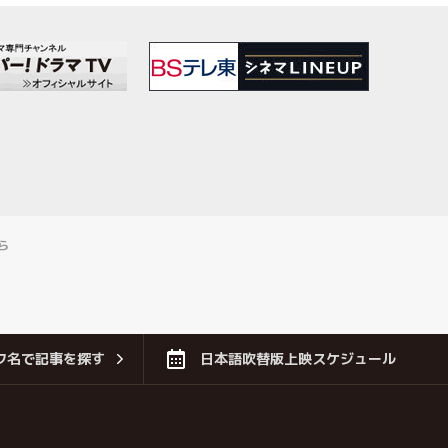
ら
フ名で記事を探す
日本語吹替版上映スケジュール