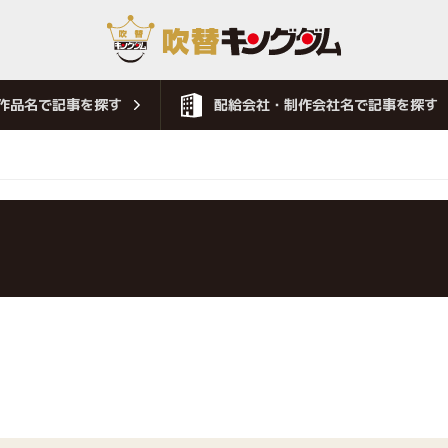
作品名で記事を探す
配給会社・制作会社名で記事を探す