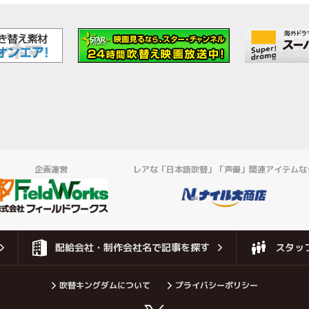
企画運営
レアな「日本語吹替」「声優」関連アイテムな
配給会社・制作会社名で記事を探す
スタッ
吹替キングダムについて
プライバシーポリシー