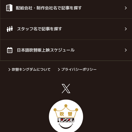
配給会社・制作会社名で記事を探す
スタッフ名で記事を探す
日本語吹替版上映スケジュール
吹替キングダムについて
プライバシーポリシー