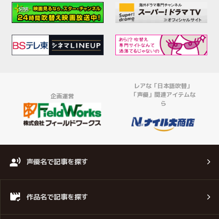
レアな「日本語吹替」
「声優」関連アイテムな
企画運営
ら
声優名で記事を探す
作品名で記事を探す