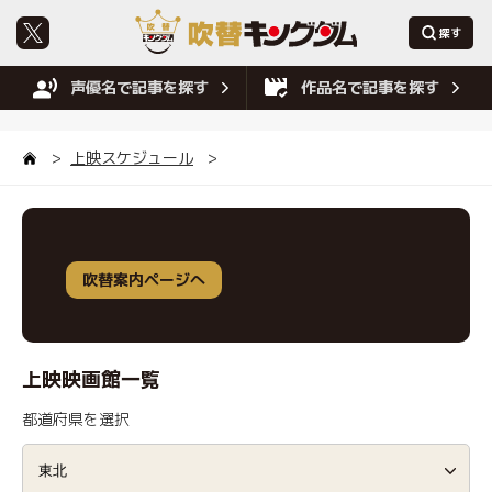
声優名で記事を探す
作品名で記事を探す
上映スケジュール
吹替案内ページへ
上映映画館一覧
都道府県を選択