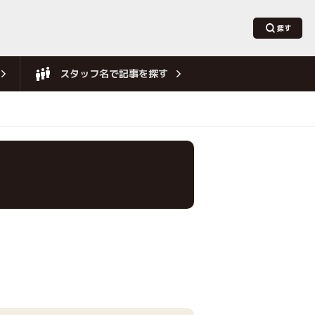
スタッフ名で記事を探す