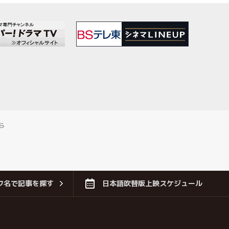
ら
フ名で記事を探す
日本語吹替版上映スケジュール