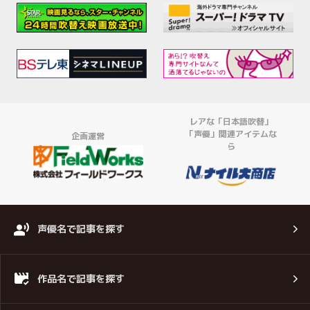
レアな「日本語吹替」
「声優」関連アイテムな
企画運営
ら
声優名で記事を探す
作品名で記事を探す