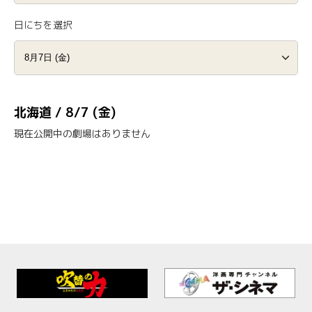
日にちを選択
北海道 / 8/7 (金)
現在公開中の劇場はありません