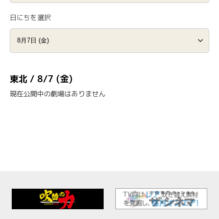
日にちを選択
東北 / 8/7 (金)
現在公開中の劇場はありません