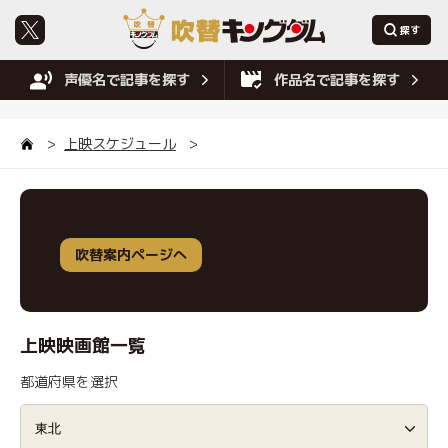
声優名で記事を探す
作品名で記事を探す
上映スケジュール
吹替案内ページへ
上映映画館一覧
都道府県を選択