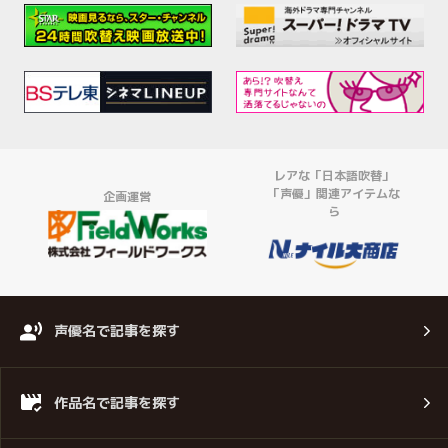
レアな「日本語吹替」
「声優」関連アイテムな
企画運営
ら
声優名で記事を探す
作品名で記事を探す