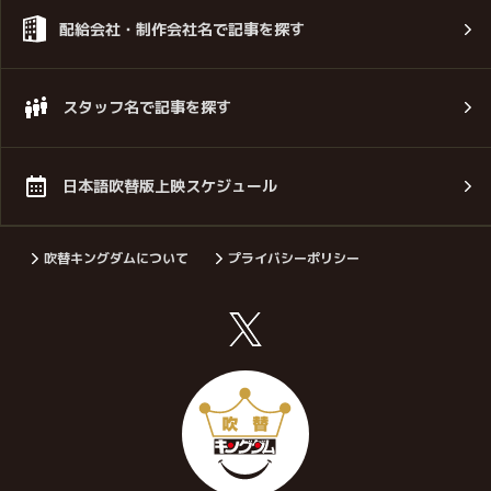
配給会社・制作会社名で記事を探す
スタッフ名で記事を探す
日本語吹替版上映スケジュール
吹替キングダムについて
プライバシーポリシー