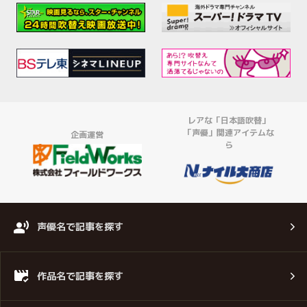
レアな「日本語吹替」
「声優」関連アイテムな
企画運営
ら
声優名で記事を探す
作品名で記事を探す