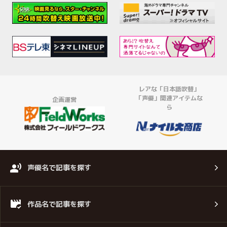
レアな「日本語吹替」
「声優」関連アイテムな
企画運営
ら
声優名で記事を探す
作品名で記事を探す