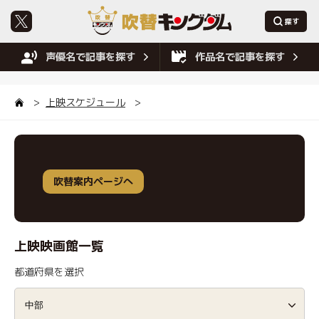
声優名で記事を探す
作品名で記事を探す
上映スケジュール
吹替案内ページへ
上映映画館一覧
都道府県を選択