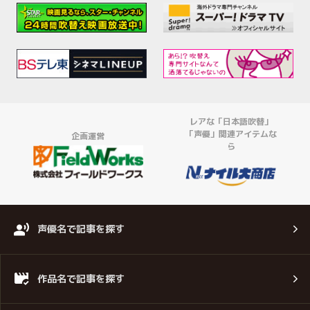
レアな「日本語吹替」
「声優」関連アイテムな
企画運営
ら
声優名で記事を探す
作品名で記事を探す