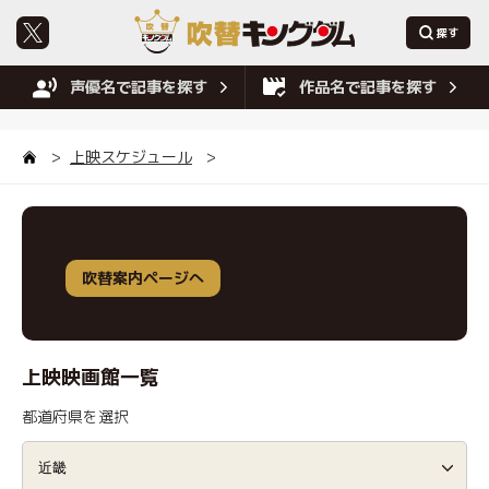
声優名で記事を探す
作品名で記事を探す
上映スケジュール
吹替案内ページへ
上映映画館一覧
都道府県を選択