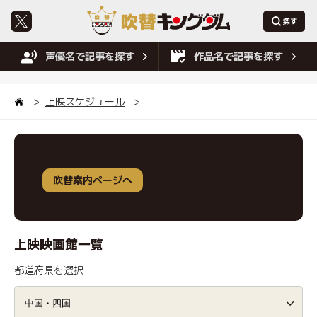
声優名で記事を探す
作品名で記事を探す
上映スケジュール
吹替案内ページへ
上映映画館一覧
都道府県を選択