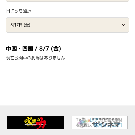
日にちを選択
中国・四国 / 8/7 (金)
現在公開中の劇場はありません