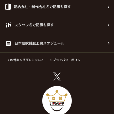
配給会社・制作会社名で記事を探す
スタッフ名で記事を探す
日本語吹替版上映スケジュール
吹替キングダムについて
プライバシーポリシー