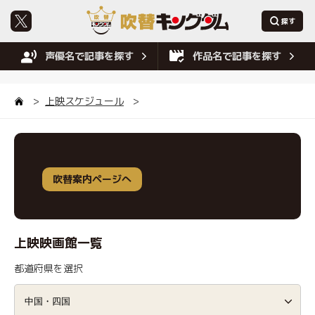
声優名で記事を探す
作品名で記事を探す
上映スケジュール
吹替案内ページへ
上映映画館一覧
都道府県を選択