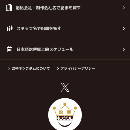
配給会社・制作会社名で記事を探す
スタッフ名で記事を探す
日本語吹替版上映スケジュール
吹替キングダムについて
プライバシーポリシー