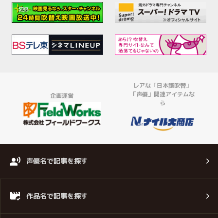
レアな「日本語吹替」
「声優」関連アイテムな
企画運営
ら
声優名で記事を探す
作品名で記事を探す