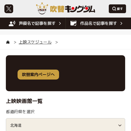
声優名で記事を探す
作品名で記事を探す
上映スケジュール
吹替案内ページへ
上映映画館一覧
都道府県を選択