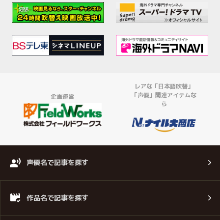
レアな「日本語吹替」
「声優」関連アイテムな
企画運営
ら
声優名で記事を探す
作品名で記事を探す