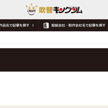
作品名で記事を探す
配給会社・制作会社名で記事を探す