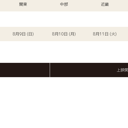
関東
中部
近畿
8月9日 (日)
8月10日 (月)
8月11日 (火)
上映