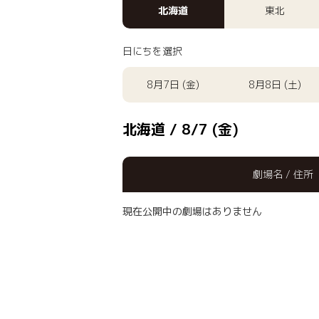
北海道
東北
日にちを選択
8月7日 (金)
8月8日 (土)
北海道 / 8/7 (金)
劇場名 / 住所
現在公開中の劇場はありません