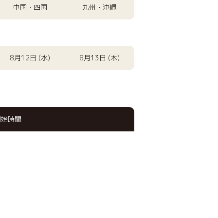
中国・四国
九州・沖縄
8月12日 (水)
8月13日 (木)
開始時間