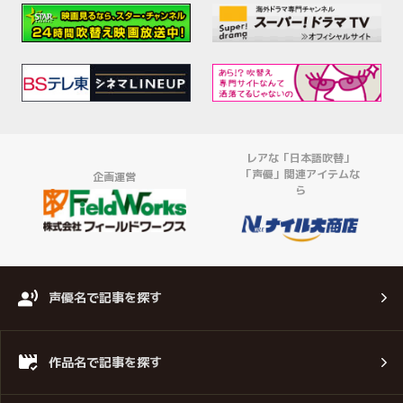
レアな「日本語吹替」
「声優」関連アイテムな
企画運営
ら
声優名で記事を探す
作品名で記事を探す