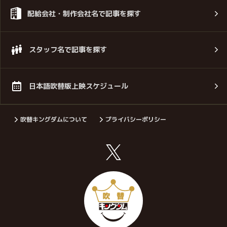
配給会社・制作会社名で記事を探す
スタッフ名で記事を探す
日本語吹替版上映スケジュール
吹替キングダムについて
プライバシーポリシー