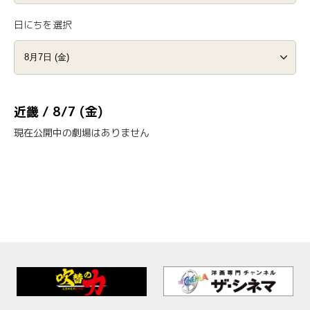
日にちを選択
近畿 / 8/7 (金)
現在公開中の劇場はありません