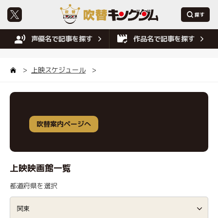
声優名で記事を探す
作品名で記事を探す
上映スケジュール
吹替案内ページへ
上映映画館一覧
都道府県を選択