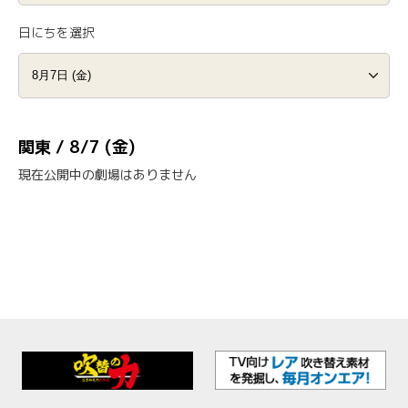
日にちを選択
関東 / 8/7 (金)
現在公開中の劇場はありません