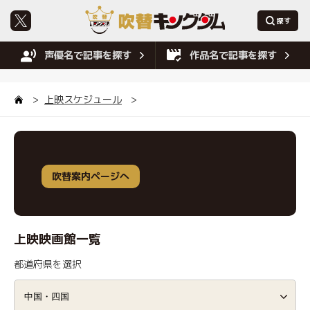
声優名で記事を探す
作品名で記事を探す
上映スケジュール
吹替案内ページへ
上映映画館一覧
都道府県を選択