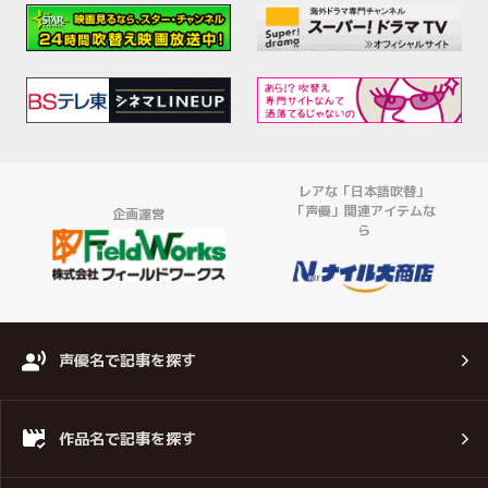
レアな「日本語吹替」
「声優」関連アイテムな
企画運営
ら
声優名で記事を探す
作品名で記事を探す