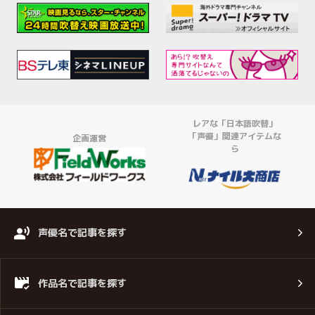
レアな「日本語吹替」
「声優」関連アイテムな
企画運営
ら
声優名で記事を探す
作品名で記事を探す