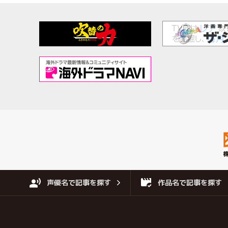
声優名で記事を探す
作品名で記事を探す