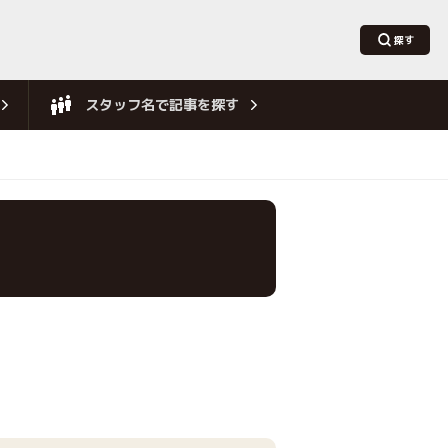
スタッフ名で記事を探す