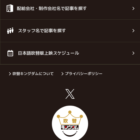
配給会社・制作会社名で記事を探す
スタッフ名で記事を探す
日本語吹替版上映スケジュール
吹替キングダムについて
プライバシーポリシー