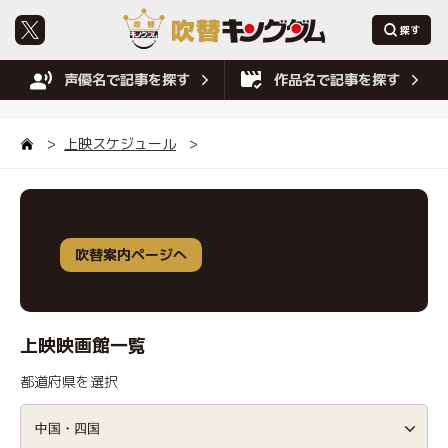
声優名で記事を探す
作品名で記事を探す
上映スケジュール
吹替案内ページへ
上映映画館一覧
都道府県を選択