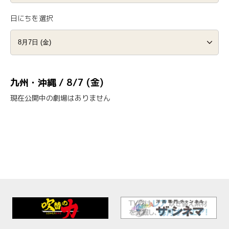
日にちを選択
九州・沖縄 / 8/7 (金)
現在公開中の劇場はありません