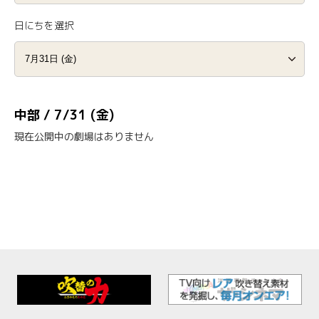
日にちを選択
中部 / 7/31 (金)
現在公開中の劇場はありません