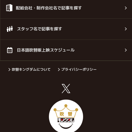
配給会社・制作会社名で記事を探す
スタッフ名で記事を探す
日本語吹替版上映スケジュール
吹替キングダムについて
プライバシーポリシー