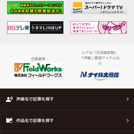
レアな「日本語吹替」
「声優」関連アイテムな
企画運営
ら
声優名で記事を探す
作品名で記事を探す