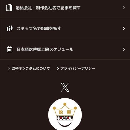
配給会社・制作会社名で記事を探す
スタッフ名で記事を探す
日本語吹替版上映スケジュール
吹替キングダムについて
プライバシーポリシー