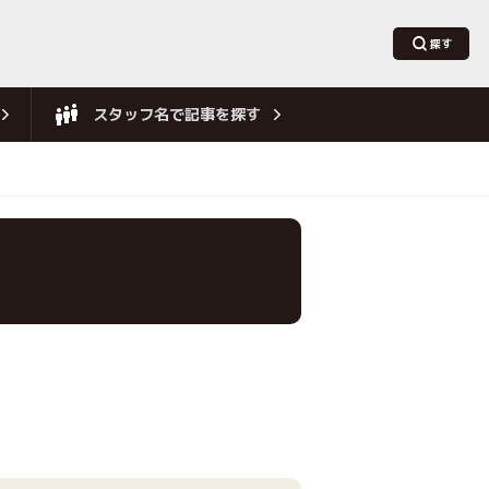
スタッフ名で記事を探す