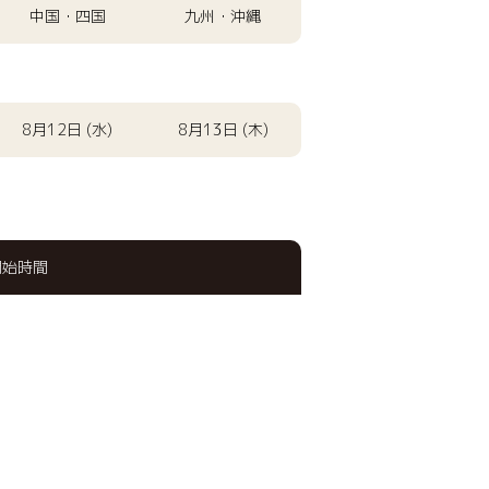
中国・四国
九州・沖縄
8月12日 (水)
8月13日 (木)
開始時間