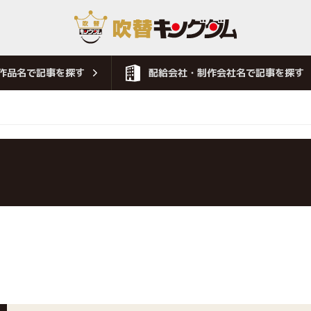
作品名で記事を探す
配給会社・制作会社名で記事を探す