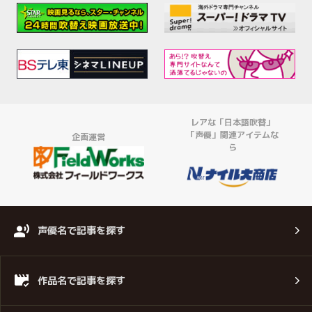
レアな「日本語吹替」
「声優」関連アイテムな
企画運営
ら
声優名で記事を探す
作品名で記事を探す