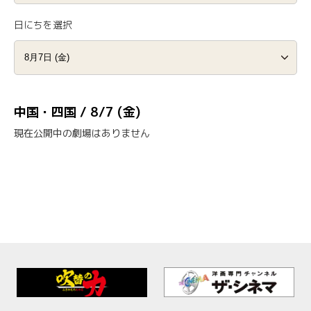
日にちを選択
中国・四国 / 8/7 (金)
現在公開中の劇場はありません