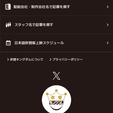
配給会社・制作会社名で記事を探す
スタッフ名で記事を探す
日本語吹替版上映スケジュール
吹替キングダムについて
プライバシーポリシー