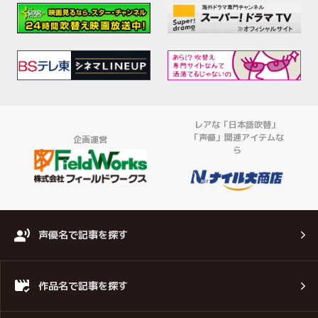
レアな「日本語吹替」
「声優」関連アイテムな
企画運営
ら
声優名で記事を探す
作品名で記事を探す