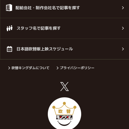
配給会社・制作会社名で記事を探す
スタッフ名で記事を探す
日本語吹替版上映スケジュール
吹替キングダムについて
プライバシーポリシー