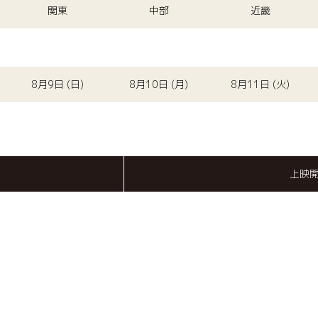
関東
中部
近畿
8月9日 (日)
8月10日 (月)
8月11日 (火)
上映