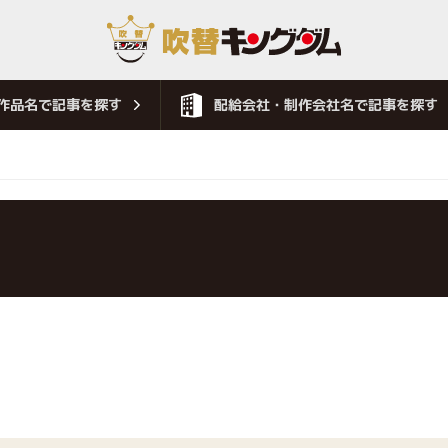
作品名で記事を探す
配給会社・制作会社名で記事を探す