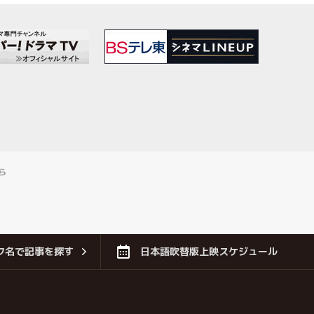
ら
フ名で記事を探す
日本語吹替版上映スケジュール