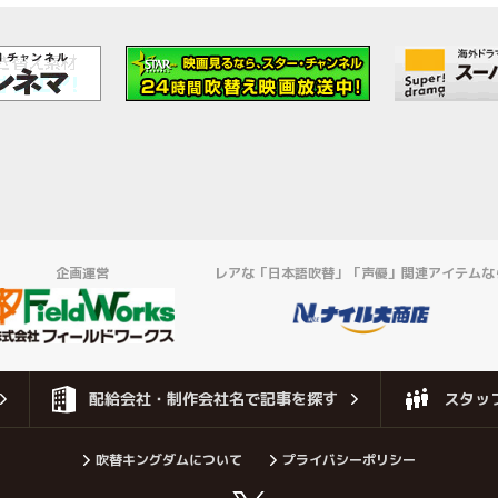
企画運営
レアな「日本語吹替」「声優」関連アイテムな
配給会社・制作会社名で記事を探す
スタッ
吹替キングダムについて
プライバシーポリシー