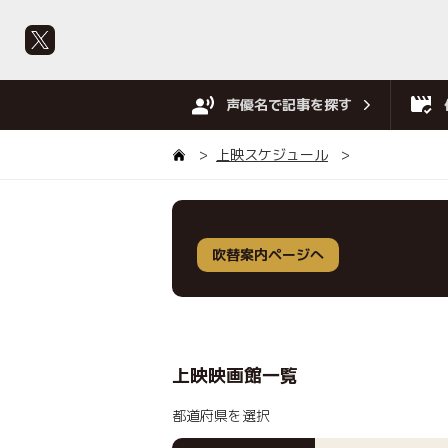
声優名で記事を探す
上映スケジュール
吹替案内ページへ
上映映画館一覧
都道府県を選択